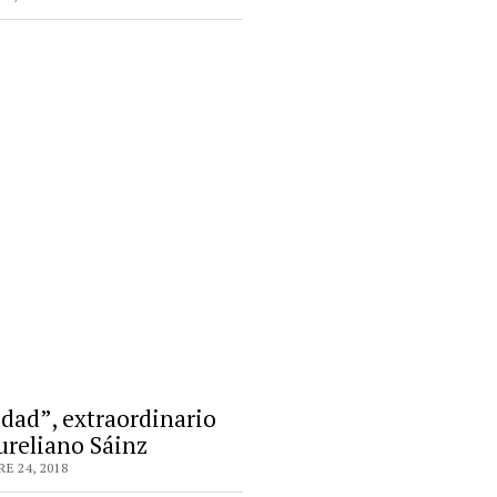
idad”, extraordinario
ureliano Sáinz
E 24, 2018