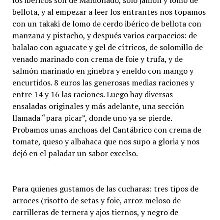
los ibéricos son de Maldonado, solo jamón y lomo de
bellota, y al empezar a leer los entrantes nos topamos
con un takaki de lomo de cerdo ibérico de bellota con
manzana y pistacho, y después varios carpaccios: de
balalao con aguacate y gel de cítricos, de solomillo de
venado marinado con crema de foie y trufa, y de
salmón marinado en ginebra y eneldo con mango y
encurtidos. 8 euros las generosas medias raciones y
entre 14 y 16 las raciones. Luego hay diversas
ensaladas originales y más adelante, una sección
llamada “para picar”, donde uno ya se pierde.
Probamos unas anchoas del Cantábrico con crema de
tomate, queso y albahaca que nos supo a gloria y nos
dejó en el paladar un sabor excelso.
Para quienes gustamos de las cucharas: tres tipos de
arroces (risotto de setas y foie, arroz meloso de
carrilleras de ternera y ajos tiernos, y negro de