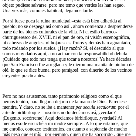
objeto pudiese salvarse, pero me temo que verdes las han segao.
Una vez más, como es habitual, llegamos tarde.
Por si fuese poca la ruina municipal –esta está bien adherida al
pueblo; no se despega así como así-, ahora comienza a desprenderse
parte de los bienes culturales de la villa. Ni el estilo barroco-
churrigueresco del XVIII, ni el pan de oro, ni visión escenográfica,
ni cabezas de ángeles, ni hojarascas, frutos y demás han aguantado,
todo rodando por los suelos. ¿Hay razón? Sí, el descuido al que
somos muy dados aquí, a no actuar con la responsabilidad debida.
¡Cuidado que todo nos tenga que tocar a nosotros! Ya hace décadas
que San Francisco fue arreglada y le dieron una manita de pintura de
olé, lo que se dice buena, pero ¡amigos!, con dinerito de los vecinos
creyentes practicantes.
Pero no nos asustemos, tanto patrimonio religioso como el que
hemos tenido, para llegar a dejarlo de la mano de Dios. Pareciese
mentira. Y claro, no se iba a mantener
per secula seculorum
por el
arte de birlibirloque –nosotros no lo decíamos así, ¿verdad?
¡Eugenio, socórreme! Aquí decíamos birbiriloque, ¿verdad? Al
menos eso le escuché a mi madre siempre-. A lo que estamos, que
me enrollo, conozco testimonios, en cuanto a sapiencia de mucho
más peso que el mío –por ejemplo, quien me ha socorrido-, que me