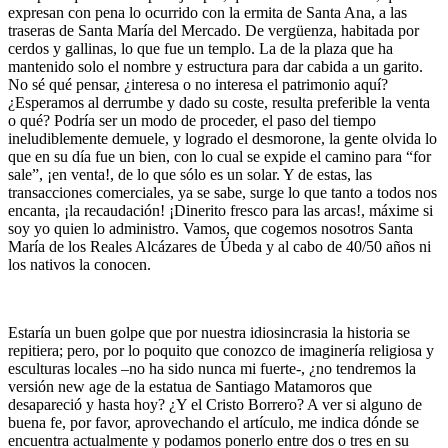
expresan con pena lo ocurrido con la ermita de Santa Ana, a las
traseras de Santa María del Mercado. De vergüenza, habitada por
cerdos y gallinas, lo que fue un templo. La de la plaza que ha
mantenido solo el nombre y estructura para dar cabida a un garito.
No sé qué pensar, ¿interesa o no interesa el patrimonio aquí?
¿Esperamos al derrumbe y dado su coste, resulta preferible la venta
o qué? Podría ser un modo de proceder, el paso del tiempo
ineludiblemente demuele, y logrado el desmorone, la gente olvida lo
que en su día fue un bien, con lo cual se expide el camino para “for
sale”, ¡en venta!, de lo que sólo es un solar. Y de estas, las
transacciones comerciales, ya se sabe, surge lo que tanto a todos nos
encanta, ¡la recaudación! ¡Dinerito fresco para las arcas!, máxime si
soy yo quien lo administro. Vamos, que cogemos nosotros Santa
María de los Reales Alcázares de Úbeda y al cabo de 40/50 años ni
los nativos la conocen.
Estaría un buen golpe que por nuestra idiosincrasia la historia se
repitiera; pero, por lo poquito que conozco de imaginería religiosa y
esculturas locales –no ha sido nunca mi fuerte-, ¿no tendremos la
versión new age de la estatua de Santiago Matamoros que
desapareció y hasta hoy? ¿Y el Cristo Borrero? A ver si alguno de
buena fe, por favor, aprovechando el artículo, me indica dónde se
encuentra actualmente y podamos ponerlo entre dos o tres en su