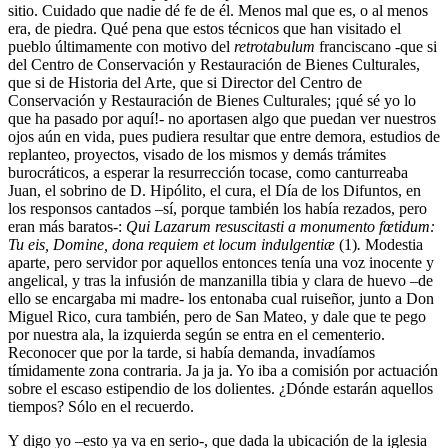
sitio. Cuidado que nadie dé fe de él. Menos mal que es, o al menos
era, de piedra. Qué pena que estos técnicos que han visitado el
pueblo últimamente con motivo del
retrotabulum
franciscano -que si
del Centro de Conservación y Restauración de Bienes Culturales,
que si de Historia del Arte, que si Director del Centro de
Conservación y Restauración de Bienes Culturales; ¡qué sé yo lo
que ha pasado por aquí!- no aportasen algo que puedan ver nuestros
ojos aún en vida, pues pudiera resultar que entre demora, estudios de
replanteo, proyectos, visado de los mismos y demás trámites
burocráticos, a esperar la resurrección tocase, como canturreaba
Juan, el sobrino de D. Hipólito, el cura, el Día de los Difuntos, en
los responsos cantados –sí, porque también los había rezados, pero
eran más baratos-:
Qui Lazarum resuscitasti a monumento fœtidum:
Tu eis, Domine, dona requiem et locum indulgentiæ
(1)
.
Modestia
aparte, pero servidor por aquellos entonces tenía una voz inocente y
angelical, y tras la infusión de manzanilla tibia y clara de huevo –de
ello se encargaba mi madre- los entonaba cual ruiseñor, junto a Don
Miguel Rico, cura también, pero de San Mateo, y dale que te pego
por nuestra ala, la izquierda según se entra en el cementerio.
Reconocer que por la tarde, si había demanda, invadíamos
tímidamente zona contraria. Ja ja ja. Yo iba a comisión por actuación
sobre el escaso estipendio de los dolientes. ¿Dónde estarán aquellos
tiempos? Sólo en el recuerdo.
Y digo yo –esto ya va en serio-, que dada la ubicación de la iglesia