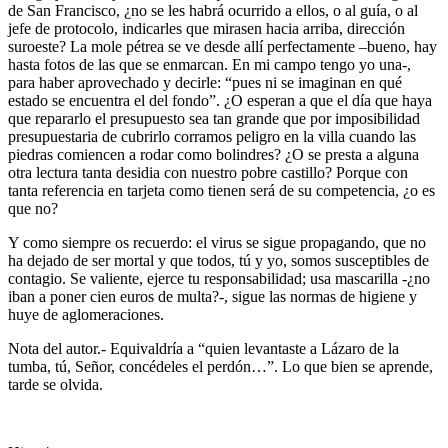
de San Francisco, ¿no se les habrá ocurrido a ellos, o al guía, o al
jefe de protocolo, indicarles que mirasen hacia arriba, dirección
suroeste? La mole pétrea se ve desde allí perfectamente –bueno, hay
hasta fotos de las que se enmarcan. En mi campo tengo yo una-,
para haber aprovechado y decirle: “pues ni se imaginan en qué
estado se encuentra el del fondo”. ¿O esperan a que el día que haya
que repararlo el presupuesto sea tan grande que por imposibilidad
presupuestaria de cubrirlo corramos peligro en la villa cuando las
piedras comiencen a rodar como bolindres? ¿O se presta a alguna
otra lectura tanta desidia con nuestro pobre castillo? Porque con
tanta referencia en tarjeta como tienen será de su competencia, ¿o es
que no?
Y como siempre os recuerdo: el virus se sigue propagando, que no
ha dejado de ser mortal y que todos, tú y yo, somos susceptibles de
contagio. Se valiente, ejerce tu responsabilidad; usa mascarilla -¿no
iban a poner cien euros de multa?-, sigue las normas de higiene y
huye de aglomeraciones.
Nota del autor.- Equivaldría a “quien levantaste a Lázaro de la
tumba, tú, Señor, concédeles el perdón…”. Lo que bien se aprende,
tarde se olvida.