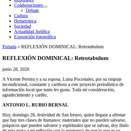
Colaboraciones
abrir
Debate
menú
Cultura
Hemeroteca
Sociedad
Actualidad Jurídica
Exposición fotográfica
Portada
»
REFLEXIÓN DOMINICAL: Retrotabulum
REFLEXIÓN DOMINICAL: Retrotabulum
junio 28, 2020
A Vicente Pereira y a su esposa, Luisa Pocostales, por su empuje
incondicional, constante y cariñoso a este proyecto periodístico de
información local que tanto les gusta. Toda mi consideración,
agradecimiento y cariño,
ANTONIO L. RUBIO BERNAL
Hoy, domingo 28, festividad de San Ireneo, quien llegase a afirmar
que hay tres clases de humanos: materiales que no pueden salvarse,
psíquicos que pueden salvarse y espirituales que se salvan, doy título
de esta guisa a mi reflexión con la esperanza de que lo que es su