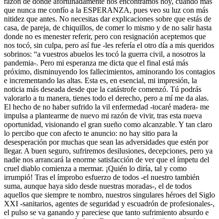
razón de donde afortunadamente nos encontramos hoy, cuando más
que nunca me confío a la ESPERANZA, pues veo su luz con más
nitidez que antes. No necesitas dar explicaciones sobre que estás de
casa, de pareja, de chiquillos, de comer lo mismo y de no salir hasta
donde no es menester referir, pero con resignación aceptemos que
nos tocó, sin culpa, pero así fue -les refería el otro día a mis queridos
sobrinos: “a vuestros abuelos les tocó la guerra civil, a nosotros la
pandemia-. Pero mi esperanza me dicta que el final está más
próximo, disminuyendo los fallecimientos, aminorando los contagios
e incrementando las altas. Esta es, en esencial, mi impresión, la
noticia más deseada desde que la catástrofe comenzó. Tú podrás
valorarlo a tu manera, tienes todo el derecho, pero a mí me da alas.
El hecho de no haber sufrido la vil enfermedad -tocaré madera- me
impulsa a plantearme de nuevo mi razón de vivir, tras esta nueva
oportunidad, visionando el gran sueño como alcanzable. Y tan claro
lo percibo que con afecto te anuncio: no hay sitio para la
desesperación por muchas que sean las adversidades que estén por
llegar. A buen seguro, sufriremos desilusiones, decepciones, pero ya
nadie nos arrancará la enorme satisfacción de ver que el ímpetu del
cruel diablo comienza a mermar. ¡Quién lo diría, tal y como
irrumpió! Tras el ímprobo esfuerzo de todos -el nuestro también
suma, aunque haya sido desde nuestras moradas-, el de todos
aquellos que siempre te nombro, nuestros singulares héroes del Siglo
XXI -sanitarios, agentes de seguridad y escuadrón de profesionales-,
el pulso se va ganando y pareciese que tanto sufrimiento absurdo e