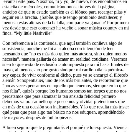
levantar este país. Nosotros, tú y yo, de nuevo, nos encontramos en
esta cita de miércoles, comunicándonos a través de la página,
anticipo de que tu estado también es el idóneo para recargar pilas y
seguir en la brecha. ¿Sabías que te tengo prohibido desfallecer, y
menos a estas alturas de la batalla, con parte ya ganada? Por primera
vez desde que esto comenzó ha vuelto a sonar música country en mi
finca, “My little Nashville”.
Con referencia a la contienda, que aquí también conlleva algo de
subsistencia, anoche me fui a la alcoba con intención de leer
pensando que “no es más rico quien más atesora, sino quien menos
necesita”, manera gallarda de acatar mi realidad cotidiana. Veremos
si en lo que resta de reclusión -autoimpuesta para mí hasta finales de
mayo, al menos, -no por gusto sino por mi cardiopatía isquémica-,
soy capaz de vivir conforme al dicho, pues ya se encargó el filósofo
alemán Schopenhauer, uno de los más brillantes, de recordarme que
“pocas veces pensamos en aquello que tenemos, siempre en lo que
nos falta”, quizás porque los humanos somos tan torpes que no nos
percatamos que para alcanzar la tan ansiada felicidad primero
debemos valorar aquello que poseemos y olvidar pretensiones que
en más de una ocasión son inalcanzables. Y lo que resulta más triste:
qué pena que para algo tan básico no nos eduquen, aprendiéndolo
de mayores, después de mil tropiezos.
A buen seguro que te preguntarás el porqué de lo expuesto. Viene a