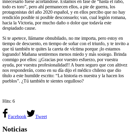
innecesario fuese acortándose. Estamos en fase de “hasta el rabo,
todo es toro”, pero ahí permanecen ellos, a pie de guerra, los
protagonistas del año 2020 español, y en ellos percibo que no hay
rendición posible ni posible desconsuelo; van, cual legión romana,
hacia la Victoria, por mucho daño o dolor que todavía este
despiadado cause.
Si te apetece, llámame obnubilado, no me importa, pero estoy en
tiempo de descuento, en tiempo de soñar con el triunfo, y te invito a
que tú también te quites la careta de víctima porque ¡lo estamos
logrando! Mañana sentiremos menos miedo y más sosiego. Brinda
conmigo por ellos: ¡¡Gracias por vuestro esfuerzo, por vuestra
ayuda, por vuestra profesionalidad!! A buen seguro que con altivez
nos responderán, como en su día dijo el médico chileno que dio
título a este humilde escrito: “La historia es nuestra y la hacen los
pueblos”. ¿Tú también te sientes orgulloso?
Hits: 6
Facebook
Tweet
Noticias