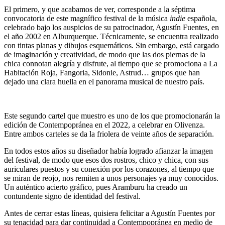
El primero, y que acabamos de ver, corresponde a la séptima
convocatoria de este magnífico festival de la música
indie
española,
celebrado bajo los auspicios de su patrocinador, Agustín Fuentes, en
el año 2002 en Alburquerque. Técnicamente, se encuentra realizado
con tintas planas y dibujos esquemáticos. Sin embargo, está cargado
de imaginación y creatividad, de modo que las dos piernas de la
chica connotan alegría y disfrute, al tiempo que se promociona a La
Habitación Roja, Fangoria, Sidonie, Astrud… grupos que han
dejado una clara huella en el panorama musical de nuestro país.
Este segundo cartel que muestro es uno de los que promocionarán la
edición de Contempopránea en el 2022, a celebrar en Olivenza.
Entre ambos carteles se da la friolera de veinte años de separación.
En todos estos años su diseñador había logrado afianzar la imagen
del festival, de modo que esos dos rostros, chico y chica, con sus
auriculares puestos y su conexión por los corazones, al tiempo que
se miran de reojo, nos remiten a unos personajes ya muy conocidos.
Un auténtico acierto gráfico, pues Aramburu ha creado un
contundente signo de identidad del festival.
Antes de cerrar estas líneas, quisiera felicitar a Agustín Fuentes por
su tenacidad para dar continuidad a Contempopránea en medio de