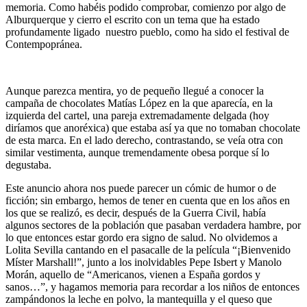
memoria. Como habéis podido comprobar, comienzo por algo de
Alburquerque y cierro el escrito con un tema que ha estado
profundamente ligado nuestro pueblo, como ha sido el festival de
Contempopránea.
Aunque parezca mentira, yo de pequeño llegué a conocer la
campaña de chocolates Matías López en la que aparecía, en la
izquierda del cartel, una pareja extremadamente delgada (hoy
diríamos que anoréxica) que estaba así ya que no tomaban chocolate
de esta marca. En el lado derecho, contrastando, se veía otra con
similar vestimenta, aunque tremendamente obesa porque sí lo
degustaba.
Este anuncio ahora nos puede parecer un cómic de humor o de
ficción; sin embargo, hemos de tener en cuenta que en los años en
los que se realizó, es decir, después de la Guerra Civil, había
algunos sectores de la población que pasaban verdadera hambre, por
lo que entonces estar gordo era signo de salud. No olvidemos a
Lolita Sevilla cantando en el pasacalle de la película “¡Bienvenido
Míster Marshall!”, junto a los inolvidables Pepe Isbert y Manolo
Morán, aquello de “Americanos, vienen a España gordos y
sanos…”, y hagamos memoria para recordar a los niños de entonces
zampándonos la leche en polvo, la mantequilla y el queso que