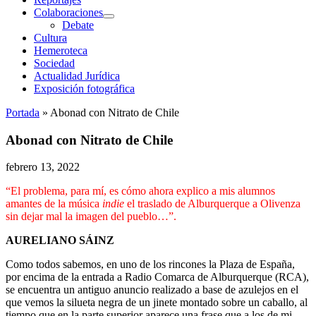
Colaboraciones
abrir
Debate
menú
Cultura
Hemeroteca
Sociedad
Actualidad Jurídica
Exposición fotográfica
Portada
»
Abonad con Nitrato de Chile
Abonad con Nitrato de Chile
febrero 13, 2022
“El problema, para mí, es cómo ahora explico a mis alumnos
amantes de la música
indie
el traslado de Alburquerque a Olivenza
sin dejar mal la imagen del pueblo…”.
AURELIANO SÁINZ
Como todos sabemos, en uno de los rincones la Plaza de España,
por encima de la entrada a Radio Comarca de Alburquerque (RCA),
se encuentra un antiguo anuncio realizado a base de azulejos en el
que vemos la silueta negra de un jinete montado sobre un caballo, al
tiempo que en la parte superior aparece una frase que a los de mi