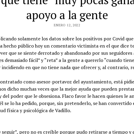
 que tiene “muy pocas gana
apoyo a la gente
ENERO 12, 2022
cando solamente los datos sobre los positivos por Covid que
a hecho público hoy un comentario victimista en el que dice 
ever que se siente derrotado y abandonado por sus seguidores 
s demasiado fácil” y “reta” a la gente a quererlo “cuando tien
r incidiendo en que no tiene nada que ofrecer y, al contrario, r
 contratado como asesor-portavoz del ayuntamiento, está pidie
mos dicho muchas veces que la mejor ayuda que pueden prestarl
 y del poder que le obsesiona. Flaco favor le hacen quienes le a
l se lo ha pedido, porque, sin pretenderlo, se han convertido 
ud física y psicológica de Vadillo.
 seguir”, pero no es creíble porque pudo retirarse a tiempo y