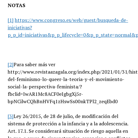
NOTAS
[1]
https://www.congreso.es/web/guest/busqueda-de-
iniciativas?
p_p_id=iniciativas&p_p_lifecycle=0&p_p_state=normal&p
[2]
Para saber más ver
http://www.revistaazagala.org/index.php/2021/01/31/hist
del-feminismo-lo-queer-la-teoria-y-el-movimiento-
social-la-perspectiva-feminista/?
fbclid=IwAR1Mc8ACF0eIgbgXj5r-
bpNCilwCQhBnHVFq1zHswSs00nkTPl2_zeqEbd0
[3]
Ley 26/2015, de 28 de julio, de modificación del
sistema de protección a la infancia y a la adolescencia.
Art. 17.1. Se considerará situación de riesgo aquella en