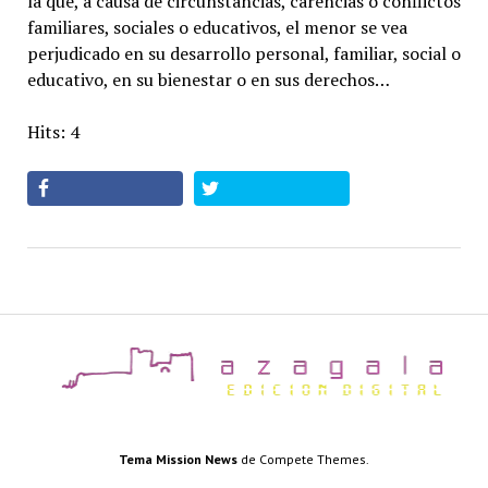
la que, a causa de circunstancias, carencias o conflictos
familiares, sociales o educativos, el menor se vea
perjudicado en su desarrollo personal, familiar, social o
educativo, en su bienestar o en sus derechos…
Hits: 4
az
Tema Mission News
de Compete Themes.