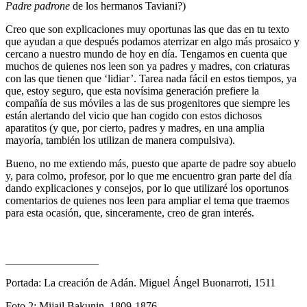
Padre padrone
de los hermanos Taviani?)
Creo que son explicaciones muy oportunas las que das en tu texto
que ayudan a que después podamos aterrizar en algo más prosaico y
cercano a nuestro mundo de hoy en día. Tengamos en cuenta que
muchos de quienes nos leen son ya padres y madres, con criaturas
con las que tienen que ‘lidiar’. Tarea nada fácil en estos tiempos, ya
que, estoy seguro, que esta novísima generación prefiere la
compañía de sus móviles a las de sus progenitores que siempre les
están alertando del vicio que han cogido con estos dichosos
aparatitos (y que, por cierto, padres y madres, en una amplia
mayoría, también los utilizan de manera compulsiva).
Bueno, no me extiendo más, puesto que aparte de padre soy abuelo
y, para colmo, profesor, por lo que me encuentro gran parte del día
dando explicaciones y consejos, por lo que utilizaré los oportunos
comentarios de quienes nos leen para ampliar el tema que traemos
para esta ocasión, que, sinceramente, creo de gran interés.
_________________
Portada: La creación de Adán. Miguel Ángel Buonarroti, 1511
Foto 2: Mijail Bakunin. 1809-1876