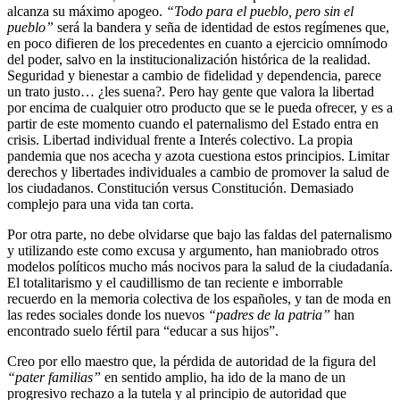
alcanza su máximo apogeo.
“Todo para el pueblo, pero sin el
pueblo”
será la bandera y seña de identidad de estos regímenes que,
en poco difieren de los precedentes en cuanto a ejercicio omnímodo
del poder, salvo en la institucionalización histórica de la realidad.
Seguridad y bienestar a cambio de fidelidad y dependencia, parece
un trato justo… ¿les suena?. Pero hay gente que valora la libertad
por encima de cualquier otro producto que se le pueda ofrecer, y es a
partir de este momento cuando el paternalismo del Estado entra en
crisis. Libertad individual frente a Interés colectivo. La propia
pandemia que nos acecha y azota cuestiona estos principios. Limitar
derechos y libertades individuales a cambio de promover la salud de
los ciudadanos. Constitución versus Constitución. Demasiado
complejo para una vida tan corta.
Por otra parte, no debe olvidarse que bajo las faldas del paternalismo
y utilizando este como excusa y argumento, han maniobrado otros
modelos políticos mucho más nocivos para la salud de la ciudadanía.
El totalitarismo y el caudillismo de tan reciente e imborrable
recuerdo en la memoria colectiva de los españoles, y tan de moda en
las redes sociales donde los nuevos
“padres de la patria”
han
encontrado suelo fértil para “educar a sus hijos”.
Creo por ello maestro que, la pérdida de autoridad de la figura del
“pater familias”
en sentido amplio, ha ido de la mano de un
progresivo rechazo a la tutela y al principio de autoridad que