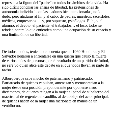
representa la figura del “padre” en todos los ámbitos de la vida. Ha
sido difícil conciliar las ansias de libertad, las pretensiones de
autonomía individual con las ataduras bienintencionadas, no lo
dudo, pero ataduras al fin y al cabo, de padres, maestros, sacerdotes,
médicos, empresarios … y, por supuesto, psicólogos. El hijo, el
alumno, el devoto, el paciente, el trabajador… el loco, todos se
rebelan contra lo que entienden como una ocupación de su espacio y
una limitación de su libertad.
De todos modos, teniendo en cuenta que en 1969 Honduras y El
Salvador llegaron a enfrentarse en una guerra que causó la muerte
de varios miles de personas por el resultado de un partido de fútbol,
no seré yo quien atice este debate en el que todos llevan su parte de
razón.
Alburquerque sabe mucho de paternalismo y patriarcado.
Patriarcado de quienes vapulean, amenazan y menosprecian a la
mujer desde una posición preponderante por oponerse a sus
dictámenes, de quienes relegan a la mujer al papel de subalterno del
maestro, al de regente del caudillo, al de doblaje del actor principal,
de quienes hacen de la mujer una marioneta en manos de un
ventrílocuo.