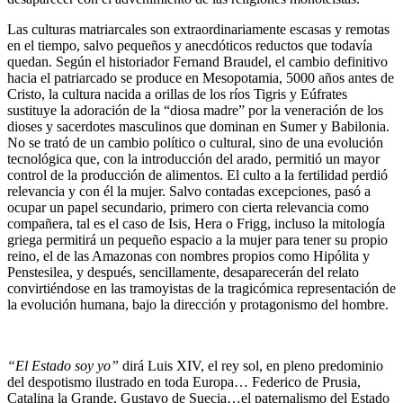
Las culturas matriarcales son extraordinariamente escasas y remotas
en el tiempo, salvo pequeños y anecdóticos reductos que todavía
quedan. Según el historiador Fernand Braudel, el cambio definitivo
hacia el patriarcado se produce en Mesopotamia, 5000 años antes de
Cristo, la cultura nacida a orillas de los ríos Tigris y Eúfrates
sustituye la adoración de la “diosa madre” por la veneración de los
dioses y sacerdotes masculinos que dominan en Sumer y Babilonia.
No se trató de un cambio político o cultural, sino de una evolución
tecnológica que, con la introducción del arado, permitió un mayor
control de la producción de alimentos. El culto a la fertilidad perdió
relevancia y con él la mujer. Salvo contadas excepciones, pasó a
ocupar un papel secundario, primero con cierta relevancia como
compañera, tal es el caso de Isis, Hera o Frigg, incluso la mitología
griega permitirá un pequeño espacio a la mujer para tener su propio
reino, el de las Amazonas con nombres propios como Hipólita y
Penstesilea, y después, sencillamente, desaparecerán del relato
convirtiéndose en las tramoyistas de la tragicómica representación de
la evolución humana, bajo la dirección y protagonismo del hombre.
“El Estado soy yo”
dirá Luis XIV, el rey sol, en pleno predominio
del despotismo ilustrado en toda Europa… Federico de Prusia,
Catalina la Grande, Gustavo de Suecia…el paternalismo del Estado