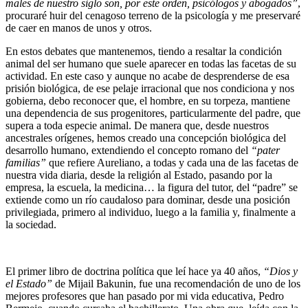
males de nuestro siglo son, por este orden, psicólogos y abogados”
,
procuraré huir del cenagoso terreno de la psicología y me preservaré
de caer en manos de unos y otros.
En estos debates que mantenemos, tiendo a resaltar la condición
animal del ser humano que suele aparecer en todas las facetas de su
actividad. En este caso y aunque no acabe de desprenderse de esa
prisión biológica, de ese pelaje irracional que nos condiciona y nos
gobierna, debo reconocer que, el hombre, en su torpeza, mantiene
una dependencia de sus progenitores, particularmente del padre, que
supera a toda especie animal. De manera que, desde nuestros
ancestrales orígenes, hemos creado una concepción biológica del
desarrollo humano, extendiendo el concepto romano del
“pater
familias”
que refiere Aureliano, a todas y cada una de las facetas de
nuestra vida diaria, desde la religión al Estado, pasando por la
empresa, la escuela, la medicina… la figura del tutor, del “padre” se
extiende como un río caudaloso para dominar, desde una posición
privilegiada, primero al individuo, luego a la familia y, finalmente a
la sociedad.
El primer libro de doctrina política que leí hace ya 40 años,
“Dios y
el Estado”
de Mijail Bakunin, fue una recomendación de uno de los
mejores profesores que han pasado por mi vida educativa, Pedro