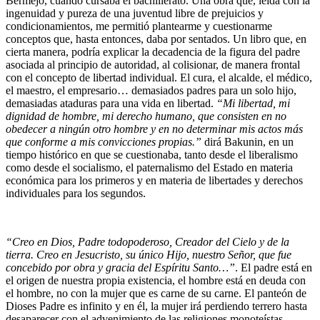
Bermejo, cuando cursaba el bachillerato. Una obra que, leída con la
ingenuidad y pureza de una juventud libre de prejuicios y
condicionamientos, me permitió plantearme y cuestionarme
conceptos que, hasta entonces, daba por sentados. Un libro que, en
cierta manera, podría explicar la decadencia de la figura del padre
asociada al principio de autoridad, al colisionar, de manera frontal
con el concepto de libertad individual. El cura, el alcalde, el médico,
el maestro, el empresario… demasiados padres para un solo hijo,
demasiadas ataduras para una vida en libertad.
“Mi libertad, mi
dignidad de hombre, mi derecho humano, que consisten en no
obedecer a ningún otro hombre y en no determinar mis actos más
que conforme a mis convicciones propias.”
dirá Bakunin, en un
tiempo histórico en que se cuestionaba, tanto desde el liberalismo
como desde el socialismo, el paternalismo del Estado en materia
económica para los primeros y en materia de libertades y derechos
individuales para los segundos.
“Creo en Dios, Padre todopoderoso, Creador del Cielo y de la
tierra. Creo en Jesucristo, su único Hijo, nuestro Señor, que fue
concebido por obra y gracia del Espíritu Santo…”
. El padre está en
el origen de nuestra propia existencia, el hombre está en deuda con
el hombre, no con la mujer que es carne de su carne. El panteón de
Dioses Padre es infinito y en él, la mujer irá perdiendo terrero hasta
desaparecer con el advenimiento de las religiones monoteístas.