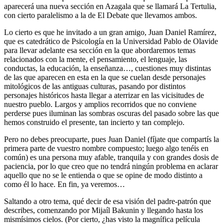
aparecerá una nueva sección en Azagala que se llamará La Tertulia,
con cierto paralelismo a la de El Debate que llevamos ambos.
Lo cierto es que he invitado a un gran amigo, Juan Daniel Ramírez,
que es catedrático de Psicología en la Universidad Pablo de Olavide
para llevar adelante esa sección en la que abordaremos temas
relacionados con la mente, el pensamiento, el lenguaje, las
conductas, la educación, la enseñanza…, cuestiones muy distintas
de las que aparecen en esta en la que se cuelan desde personajes
mitológicos de las antiguas culturas, pasando por distintos
personajes históricos hasta llegar a aterrizar en las vicisitudes de
nuestro pueblo. Largos y amplios recorridos que no conviene
perderse pues iluminan las sombras oscuras del pasado sobre las que
hemos construido el presente, tan incierto y tan complejo.
Pero no debes preocuparte, pues Juan Daniel (fíjate que compartís la
primera parte de vuestro nombre compuesto; luego algo tenéis en
común) es una persona muy afable, tranquila y con grandes dosis de
paciencia, por lo que creo que no tendrá ningún problema en aclarar
aquello que no se le entienda o que se opine de modo distinto a
como él lo hace. En fin, ya veremos…
Saltando a otro tema, qué decir de esa visión del padre-patrón que
describes, comenzando por Mijaíl Bakunin y llegando hasta los
mismísimos cielos. (Por cierto, ¿has visto la magnífica película