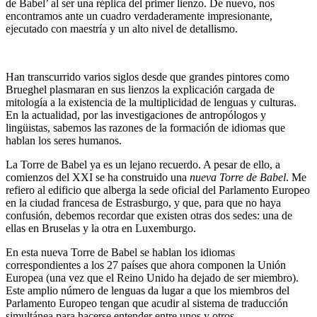
de Babel’ al ser una réplica del primer lienzo. De nuevo, nos
encontramos ante un cuadro verdaderamente impresionante,
ejecutado con maestría y un alto nivel de detallismo.
Han transcurrido varios siglos desde que grandes pintores como
Brueghel plasmaran en sus lienzos la explicación cargada de
mitología a la existencia de la multiplicidad de lenguas y culturas.
En la actualidad, por las investigaciones de antropólogos y
lingüistas, sabemos las razones de la formación de idiomas que
hablan los seres humanos.
La Torre de Babel ya es un lejano recuerdo. A pesar de ello, a
comienzos del XXI se ha construido una
nueva Torre de Babel
. Me
refiero al edificio que alberga la sede oficial del Parlamento Europeo
en la ciudad francesa de Estrasburgo, y que, para que no haya
confusión, debemos recordar que existen otras dos sedes: una de
ellas en Bruselas y la otra en Luxemburgo.
En esta nueva Torre de Babel se hablan los idiomas
correspondientes a los 27 países que ahora componen la Unión
Europea (una vez que el Reino Unido ha dejado de ser miembro).
Este amplio número de lenguas da lugar a que los miembros del
Parlamento Europeo tengan que acudir al sistema de traducción
simultánea para hacerse entender entre unos y otros.