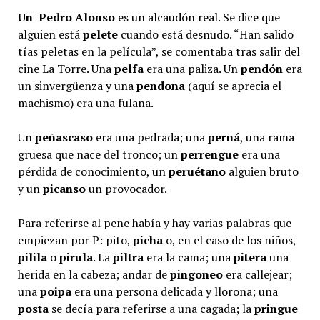
Un Pedro Alonso
es un alcaudón real. Se dice que
alguien está
pelete
cuando está desnudo. “Han salido
tías peletas en la película”, se comentaba tras salir del
cine La Torre. Una
pelfa
era una paliza. Un
pendón
era
un sinvergüenza y una
pendona
(aquí se aprecia el
machismo) era una fulana.
Un
peñascaso
era una pedrada; una
perná
, una rama
gruesa que nace del tronco; un
perrengue
era una
pérdida de conocimiento, un
peruétano
alguien bruto
y un
picanso
un provocador.
Para referirse al pene había y hay varias palabras que
empiezan por P: pito,
picha
o, en el caso de los niños,
pilila
o
pirula
. La
piltra
era la cama; una
pitera
una
herida en la cabeza; andar de
pingoneo
era callejear;
una
poipa
era una persona delicada y llorona; una
posta
se decía para referirse a una cagada; la
pringue