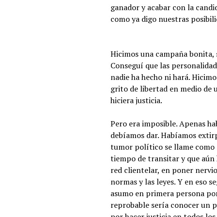
ganador y acabar con la candid
como ya digo nuestras posibil
Hicimos una campaña bonita, s
Conseguí que las personalidad
nadie ha hecho ni hará. Hicimo
grito de libertad en medio de
hiciera justicia.
Pero era imposible. Apenas hab
debíamos dar. Habíamos extirp
tumor político se llame como
tiempo de transitar y que aún 
red clientelar, en poner nervi
normas y las leyes. Y en eso 
asumo en primera persona porq
reprobable sería conocer un p
por hacer justicia en todos lo