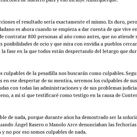
cciones el resultado sería exactamente el mismo. Es duro, per
udadano es ahora cuando se empieza a dar cuenta de que vive e
de contratar 800 personas al año como antes, que no atiende
s posibilidades de ocio y que mira con envidia a pueblos cercano
a fase en la que todos están despertando del letargo que du
los culpables de la pesadilla nos buscarán como culpables. Se
 en ese despertar de su mentira, seremos los culpables de sus
das con todas las administraciones y de sus problemas judicia
eno, a mi sí que testificaré como testigo en la causa de Con
able de nada, porque durante años ha demostrado ser la soluci
ando Ángel Rasero o Manolo Arce denunciaban las fechorías de
n y no por eso somos culpables de nada.