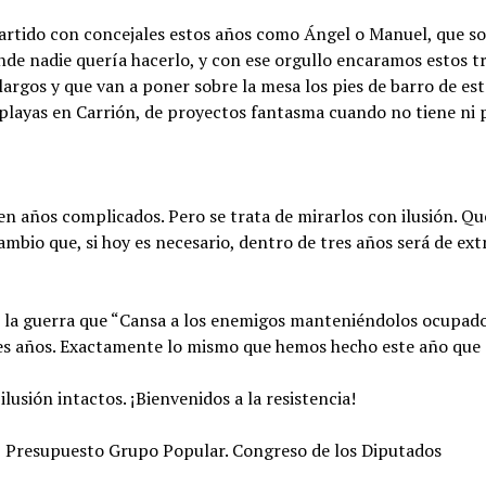
partido con concejales estos años como Ángel o Manuel, que s
onde nadie quería hacerlo, y con ese orgullo encaramos estos t
largos y que van a poner sobre la mesa los pies de barro de e
de playas en Carrión, de proyectos fantasma cuando no tiene ni 
en años complicados. Pero se trata de mirarlos con ilusión. Q
mbio que, si hoy es necesario, dentro de tres años será de ex
e la guerra que “Cansa a los enemigos manteniéndolos ocupados
res años. Exactamente lo mismo que hemos hecho este año que 
usión intactos. ¡Bienvenidos a la resistencia!
z Presupuesto Grupo Popular. Congreso de los Diputados