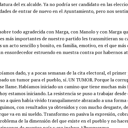
atura del ex alcalde. Ya no podría ser candidato en las elecci
idades de entrar de nuevo en el Ayuntamiento, pero nos sentim
obre todo agradecida con Marga, con Manolo y con Marga que 
es más importantes de nuestro partido les transmitieran su c
s un acto sencillo y bonito, en familia, emotivo, en el que más
 un ensordecedor estruendo en nuestra contra por habernos atr
íamos dado, y a pocas semanas de la cita electoral, el primer
ado un tumor para el pueblo, sí. UN TUMOR. Porque la corrup
 se llame. Habíamos iniciado un camino que tiene muchas más 
hoy estamos iniciando. La resistencia se puso a trabajar desde
oso a quien había vivido tranquilamente abrazado a una forma 
seguimos, con resultados ya obtenidos y con mucho desgaste, 
ue va en mi sueldo. Transformo en pasiva la expresión, cobr
roblema de la dimensión del que existe en el pueblo y no hace
s rincones de nuestro país y eso incluye Alburquerque.