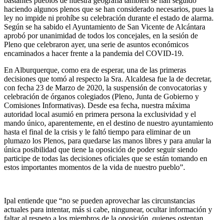
bastantes pueblos de nuestra geografía también se han seguido
haciendo algunos plenos que se han considerado necesarios, pues la
ley no impide ni prohíbe su celebración durante el estado de alarma.
Según se ha sabido el Ayuntamiento de San Vicente de Alcántara
aprobó por unanimidad de todos los concejales, en la sesión de
Pleno que celebraron ayer, una serie de asuntos económicos
encaminados a hacer frente a la pandemia del COVID-19.
En Alburquerque, como era de esperar, una de las primeras
decisiones que tomó al respecto la Sra. Alcaldesa fue la de decretar,
con fecha 23 de Marzo de 2020, la suspensión de convocatorias y
celebración de órganos colegiados (Pleno, Junta de Gobierno y
Comisiones Informativas). Desde esa fecha, nuestra máxima
autoridad local asumió en primera persona la exclusividad y el
mando único, aparentemente, en el destino de nuestro ayuntamiento
hasta el final de la crisis y le faltó tiempo para eliminar de un
plumazo los Plenos, para quedarse las manos libres y para anular la
única posibilidad que tiene la oposición de poder seguir siendo
participe de todas las decisiones oficiales que se están tomando en
estos importantes momentos de la vida de nuestro pueblo”.
Ipal entiende que “no se pueden aprovechar las circunstancias
actuales para intentar, más si cabe, ningunear, ocultar información y
faltar al respeto a los miembros de la oposición, quienes ostentan