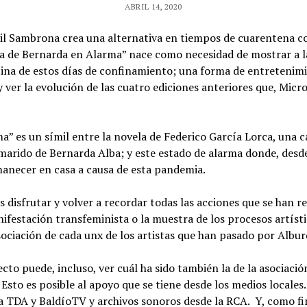
ABRIL 14, 2020
nil Sambrona crea una alternativa en tiempos de cuarentena c
asa de Bernarda en Alarma” nace como necesidad de mostrar a l
tina de estos días de confinamiento; una forma de entretenim
ver la evolución de las cuatro ediciones anteriores que, Micro
a” es un símil entre la novela de Federico García Lorca, una 
 marido de Bernarda Alba; y este estado de alarma donde, desd
manecer en casa a causa de esta pandemia.
sfrutar y volver a recordar todas las acciones que se han rea
festación transfeminista o la muestra de los procesos artísti
sociación de cada unx de los artistas que han pasado por Albu
cto puede, incluso, ver cuál ha sido también la de la asociació
Esto es posible al apoyo que se tiene desde los medios locales.
la TDA y BaldíoTV y archivos sonoros desde la RCA. Y, como fina