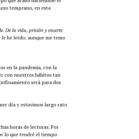
empo que acabo haciéndole el
yuno temprano, en esta
e. De la vida, prisión y muerte
 le he leído; aunque me temo
sos en la pandemia, con la
er con nuestros hábitos tan
confinamiento será para dos
mer día y estuvimos largo rato
has horas de lecturas. Por
or lo que tendré el tiempo