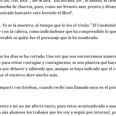
Jin, con ‘jota’”, me aclara. “Encantado, Jin”, le saludo, al ti
n media de churros, pues, como me levanto muy pronto y desa
entado bastante rato leyendo el libro”.
 Yo se la muestro, al tiempo que le leo el título: “
El Condestabl
te con la cabeza, como indicándome que ha comprendido lo que
stable ni quién fue el personaje que le he nombrado.
dos los días se ha cortado. Una vez que nos encontramos inmer
a para evitar contagiar y contagiarnos, se nos plantea qué hac
a por delante y sabiendo que, aunque se haya indicado que el 
ue el encierro dure mucho más.
ompartí con Esteban, cuando recibí una llamada suya en el pri
miento a mí no me afecta tanto, pues estoy acostumbrado a muc
 mis alumnos los trabajos que les voy a seguir por internet, p