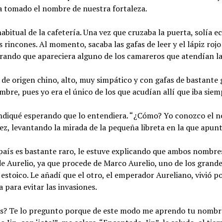
a tomado el nombre de nuestra fortaleza.
abitual de la cafetería. Una vez que cruzaba la puerta, solía 
s rincones. Al momento, sacaba las gafas de leer y el lápiz roj
perando que apareciera alguno de los camareros que atendían l
s de origen chino, alto, muy simpático y con gafas de bastante
re, pues yo era el único de los que acudían allí que iba siemp
indiqué esperando que lo entendiera. “¿Cómo? Yo conozco el n
z, levantando la mirada de la pequeña libreta en la que apunta
país es bastante raro, le estuve explicando que ambos nombre
de Aurelio, ya que procede de Marco Aurelio, uno de los grand
o estoico. Le añadí que el otro, el emperador Aureliano, vivió
 para evitar las invasiones.
as? Te lo pregunto porque de este modo me aprendo tu nombre”