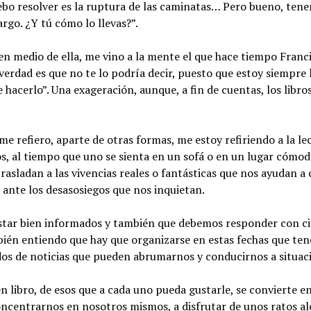
ebo resolver es la ruptura de las caminatas… Pero bueno, tene
argo. ¿Y tú cómo lo llevas?”.
 en medio de ella, me vino a la mente el que hace tiempo Fran
La verdad es que no te lo podría decir, puesto que estoy siempr
e hacerlo”. Una exageración, aunque, a fin de cuentas, los libr
e refiero, aparte de otras formas, me estoy refiriendo a la lec
, al tiempo que uno se sienta en un sofá o en un lugar cómodo
asladan a las vivencias reales o fantásticas que nos ayudan a
ante los desasosiegos que nos inquietan.
 estar bien informados y también que debemos responder con c
én entiendo que hay que organizarse en estas fechas que ten
os de noticias que pueden abrumarnos y conducirnos a situaci
en libro, de esos que a cada uno pueda gustarle, se convierte
ncentrarnos en nosotros mismos, a disfrutar de unos ratos ale