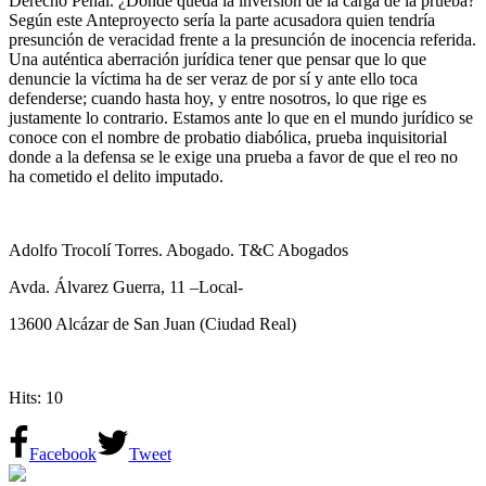
Derecho Penal. ¿Dónde queda la inversión de la carga de la prueba?
Según este Anteproyecto sería la parte acusadora quien tendría
presunción de veracidad frente a la presunción de inocencia referida.
Una auténtica aberración jurídica tener que pensar que lo que
denuncie la víctima ha de ser veraz de por sí y ante ello toca
defenderse; cuando hasta hoy, y entre nosotros, lo que rige es
justamente lo contrario. Estamos ante lo que en el mundo jurídico se
conoce con el nombre de probatio diabólica, prueba inquisitorial
donde a la defensa se le exige una prueba a favor de que el reo no
ha cometido el delito imputado.
Adolfo Trocolí Torres. Abogado. T&C Abogados
Avda. Álvarez Guerra, 11 –Local-
13600 Alcázar de San Juan (Ciudad Real)
Hits: 10
Facebook
Tweet
azagala