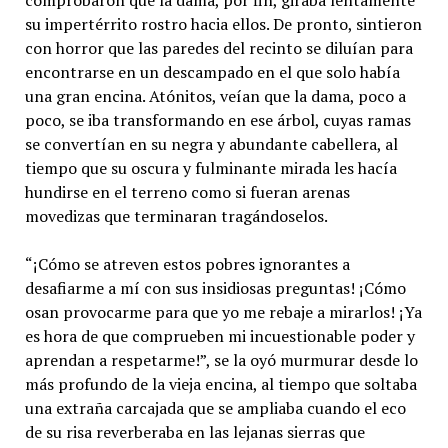
comprobaron que la dama, por fin, giraba lentamente
su impertérrito rostro hacia ellos. De pronto, sintieron
con horror que las paredes del recinto se diluían para
encontrarse en un descampado en el que solo había
una gran encina. Atónitos, veían que la dama, poco a
poco, se iba transformando en ese árbol, cuyas ramas
se convertían en su negra y abundante cabellera, al
tiempo que su oscura y fulminante mirada les hacía
hundirse en el terreno como si fueran arenas
movedizas que terminaran tragándoselos.
“¡Cómo se atreven estos pobres ignorantes a
desafiarme a mí con sus insidiosas preguntas! ¡Cómo
osan provocarme para que yo me rebaje a mirarlos! ¡Ya
es hora de que comprueben mi incuestionable poder y
aprendan a respetarme!”, se la oyó murmurar desde lo
más profundo de la vieja encina, al tiempo que soltaba
una extraña carcajada que se ampliaba cuando el eco
de su risa reverberaba en las lejanas sierras que