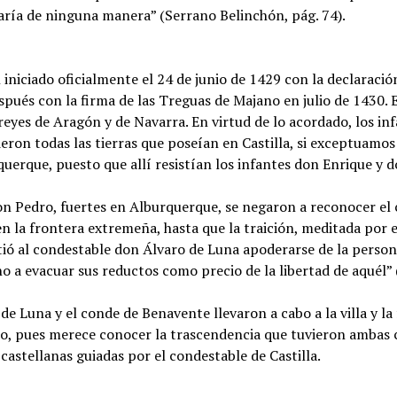
haría de ninguna manera” (Serrano Belinchón, pág. 74).
 iniciado oficialmente el 24 de junio de 1429 con la declaració
espués con la firma de las Treguas de Majano en julio de 1430.
 reyes de Aragón y de Navarra. En virtud de lo acordado, los in
eron todas las tierras que poseían en Castilla, si exceptuamos
uerque, puesto que allí resistían los infantes don Enrique y 
on Pedro, fuertes en Alburquerque, se negaron a reconocer el
en la frontera extremeña, hasta que la traición, meditada por
ió al condestable don Álvaro de Luna apoderarse de la perso
 a evacuar sus reductos como precio de la libertad de aquél” (
de Luna y el conde de Benavente llevaron a cabo a la villa y l
ulo, pues merece conocer la trascendencia que tuvieron ambas
 castellanas guiadas por el condestable de Castilla.