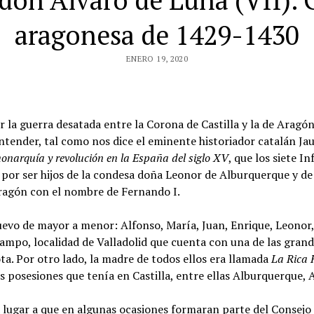
don Álvaro de Luna (VII). 
aragonesa de 1429-1430
ENERO 19, 2020
a guerra desatada entre la Corona de Castilla y la de Aragón
ntender, tal como nos dice el eminente historiador catalán J
onarquía y revolución en la España del siglo XV
, que los siete I
 por ser hijos de la condesa doña Leonor de Alburquerque y d
ragón con el nombre de Fernando I.
uevo de mayor a menor: Alfonso, María, Juan, Enrique, Leonor
ampo, localidad de Valladolid que cuenta con una de las grand
ota. Por otro lado, la madre de todos ellos era llamada
La Rica
es posesiones que tenía en Castilla, entre ellas Alburquerque, 
 lugar a que en algunas ocasiones formaran parte del Consejo d