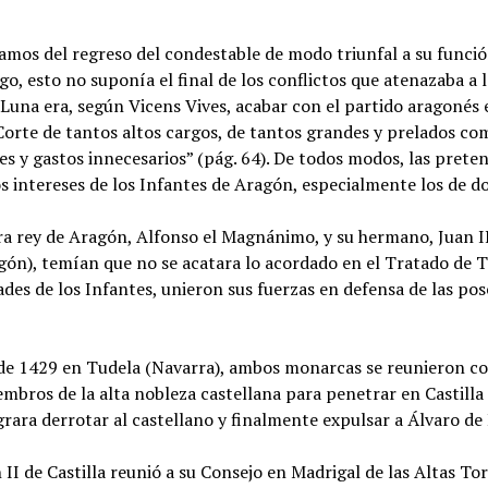
amos del regreso del condestable de modo triunfal a su función
go, esto no suponía el final de los conflictos que atenazaba a
 Luna era, según Vicens Vives, acabar con el partido aragonés e
Corte de tantos altos cargos, de tantos grandes y prelados co
s y gastos innecesarios” (pág. 64). De todos modos, las prete
 intereses de los Infantes de Aragón, especialmente los de d
a rey de Aragón, Alfonso el Magnánimo, y su hermano, Juan II
gón), temían que no se acatara lo acordado en el Tratado de To
des de los Infantes, unieron sus fuerzas en defensa de las pos
de 1429 en Tudela (Navarra), ambos monarcas se reunieron con
mbros de la alta nobleza castellana para penetrar en Castilla 
rara derrotar al castellano y finalmente expulsar a Álvaro de 
I de Castilla reunió a su Consejo en Madrigal de las Altas Torr