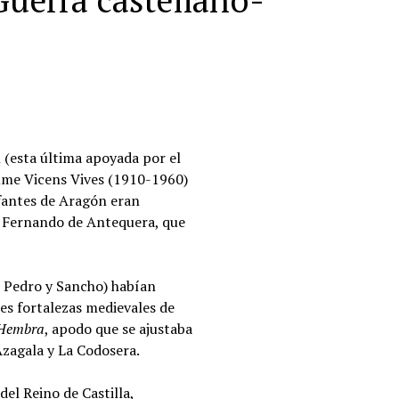
Guerra castellano-
 (esta última apoyada por el
aume Vicens Vives (1910-1960)
nfantes de Aragón eran
e Fernando de Antequera, que
, Pedro y Sancho) habían
es fortalezas medievales de
 Hembra
, apodo que se ajustaba
Azagala y La Codosera.
el Reino de Castilla,