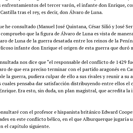
 enfrentamientos del tercer varón, el infante don Enrique, con
stilla tras el rey, es decir, don Álvaro de Luna.
que he consultado (Manuel José Quintana, César Silió y José Se
 compruebo que la figura de Álvaro de Luna es vista de manera
lvaro de Luna de la guerra desatada entre los reinos de la Pení
licoso infante don Enrique el origen de esta guerra que duró 
onsultada nos dice que “el responsable del conflicto de 1429 f
o de que era preciso terminar con el partido aragonés en Cast
e la guerra, pudiera culpar de ello a sus rivales y reunir a su
s cuales pensaba dar satisfacción distribuyendo entre ellos el 
nrique. Era esto, sin duda, un plan magistral, que acredita la 
onsultaré con el profesor e hispanista británico Edward Coop
ades en este conflicto bélico, en el que Alburquerque jugaría 
n el capítulo siguiente.