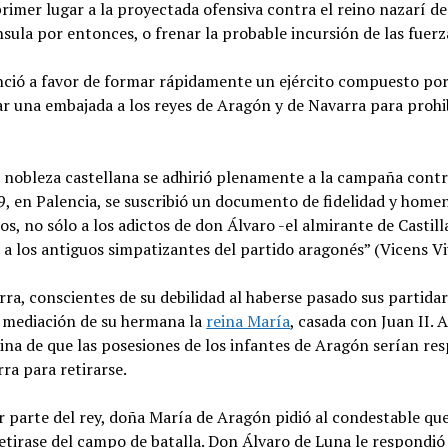
rimer lugar a la proyectada ofensiva contra el reino nazarí de
ula por entonces, o frenar la probable incursión de las fuerz
nció a favor de formar rápidamente un ejército compuesto po
iar una embajada a los reyes de Aragón y de Navarra para prohi
a nobleza castellana se adhirió plenamente a la campaña contr
9, en Palencia, se suscribió un documento de fidelidad y homen
s, no sólo a los adictos de don Álvaro -el almirante de Castill
o a los antiguos simpatizantes del partido aragonés” (Vicens Viv
ra, conscientes de su debilidad al haberse pasado sus partidar
la mediación de su hermana la
reina María
, casada con Juan II.
eina de que las posesiones de los infantes de Aragón serían res
ra para retirarse.
 parte del rey, doña María de Aragón pidió al condestable que
tirase del campo de batalla. Don Álvaro de Luna le respondió