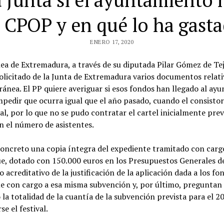
 Junta si el ayuntamiento 
 CPOP y en qué lo ha gast
ENERO 17, 2020
ea de Extremadura, a través de su diputada Pilar Gómez de Te
olicitado de la Junta de Extremadura varios documentos relativ
ea. El PP quiere averiguar si esos fondos han llegado al ayunt
impedir que ocurra igual que el año pasado, cuando el consistor
ival, por lo que no se pudo contratar el cartel inicialmente pre
n el número de asistentes.
oncreto una copia íntegra del expediente tramitado con cargo
e, dotado con 150.000 euros en los Presupuestos Generales d
acreditativo de la justificación de la aplicación dada a los fo
 con cargo a esa misma subvención y, por último, preguntan s
 la totalidad de la cuantía de la subvención prevista para el 2
e el festival.