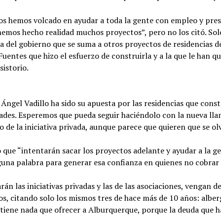
os hemos volcado en ayudar a toda la gente con empleo y prest
hemos hecho realidad muchos proyectos”, pero no los citó. Sol
del gobierno que se suma a otros proyectos de residencias des
Fuentes que hizo el esfuerzo de construirla y a la que le han q
sistorio.
 Ángel Vadillo ha sido su apuesta por las residencias que con
ades. Esperemos que pueda seguir haciéndolo con la nueva lla
o de la iniciativa privada, aunque parece que quieren que se ol
o que “intentarán sacar los proyectos adelante y ayudar a la ge
guna palabra para generar esa confianza en quienes no cobrar 
án las iniciativas privadas y las de las asociaciones, vengan d
s, citando solo los mismos tres de hace más de 10 años: alber
o tiene nada que ofrecer a Alburquerque, porque la deuda que h