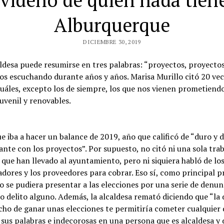
avideño de quien nada tiene
Alburquerque
DICIEMBRE 30, 2019
caldesa puede resumirse en tres palabras: “proyectos, proyect
os escuchando durante años y años. Marisa Murillo citó 20 vec
uáles, excepto los de siempre, los que nos vienen prometiend
uvenil y renovables.
e iba a hacer un balance de 2019, año que calificó de “duro y di
ante con los proyectos”. Por supuesto, no citó ni una sola trab
 la que han llevado al ayuntamiento, pero ni siquiera habló de 
adores y los proveedores para cobrar. Eso sí, como principal 
o se pudiera presentar a las elecciones por una serie de denun
o delito alguno. Además, la alcaldesa remató diciendo que “la
cho de ganar unas elecciones te permitiría cometer cualquier de
 sus palabras e indecorosas en una persona que es alcaldesa y 