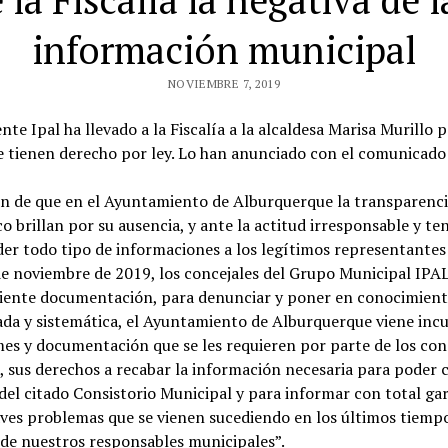
la Fiscalía la negativa de l
información municipal
NOVIEMBRE 7, 2019
e Ipal ha llevado a la Fiscalía a la alcaldesa Marisa Murillo po
e tienen derecho por ley. Lo han anunciado con el comunicado 
ón de que en el Ayuntamiento de Alburquerque la transparencia 
co brillan por su ausencia, y ante la actitud irresponsable y te
der todo tipo de informaciones a los legítimos representantes 
6 de noviembre de 2019, los concejales del Grupo Municipal IPA
ente documentación, para denunciar y poner en conocimiento d
ada y sistemática, el Ayuntamiento de Alburquerque viene inc
rmes y documentación que se les requieren por parte de los conc
, sus derechos a recabar la información necesaria para poder 
 del citado Consistorio Municipal y para informar con total ga
ves problemas que se vienen sucediendo en los últimos tiempo
 de nuestros responsables municipales”.