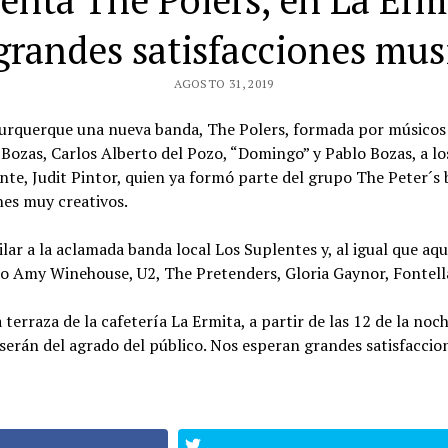
senta The Polers, en La Erm
grandes satisfacciones mus
AGOSTO 31, 2019
urquerque una nueva banda, The Polers, formada por músicos 
 Bozas, Carlos Alberto del Pozo, “Domingo” y Pablo Bozas, a l
te, Judit Pintor, quien ya formó parte del grupo The Peter´s 
nes muy creativos.
lar a la aclamada banda local Los Suplentes y, al igual que aqu
omo Amy Winehouse, U2, The Pretenders, Gloria Gaynor, Fontella
terraza de la cafetería La Ermita, a partir de las 12 de la noche
serán del agrado del público. Nos esperan grandes satisfaccio