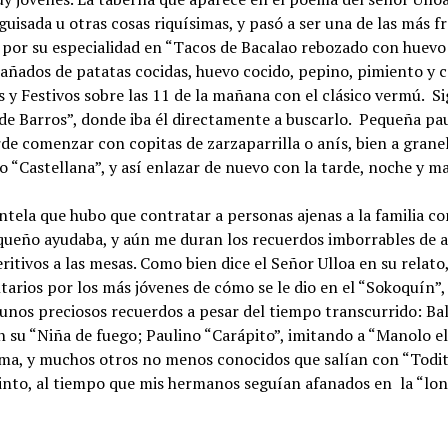
guisada u otras cosas riquísimas, y pasó a ser una de las más 
 por su especialidad en “Tacos de Bacalao rebozado con huevo fr
ados de patatas cocidas, huevo cocido, pepino, pimiento y cebo
 y Festivos sobre las 11 de la mañana con el clásico vermú. S
 de Barros”, donde iba él directamente a buscarlo. Pequeña paus
de comenzar con copitas de zarzaparrilla o anís, bien a granel
o “Castellana”, y así enlazar de nuevo con la tarde, noche y m
entela que hubo que contratar a personas ajenas a la familia c
queño ayudaba, y aún me duran los recuerdos imborrables de 
peritivos a las mesas. Como bien dice el Señor Ulloa en su relat
ntarios por los más jóvenes de cómo se le dio en el “Sokoquín”,
o unos preciosos recuerdos a pesar del tiempo transcurrido: B
 su “Niña de fuego; Paulino “Carápito”, imitando a “Manolo e
ma, y muchos otros no menos conocidos que salían con “Todit
Pinto, al tiempo que mis hermanos seguían afanados en la “lon