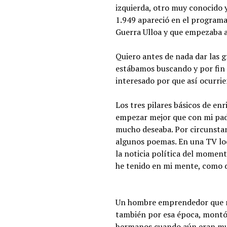
izquierda, otro muy conocido y
1.949 apareció en el programa 
Guerra Ulloa y que empezaba a
Quiero antes de nada dar las 
estábamos buscando y por fin 
interesado por que así ocurrie
Los tres pilares básicos de en
empezar mejor que con mi padre
mucho deseaba. Por circunstanc
algunos poemas. En una TV loc
la noticia política del momen
he tenido en mi mente, como 
Un hombre emprendedor que no 
también por esa época, montó 
hermanos cuando aún eran muy 