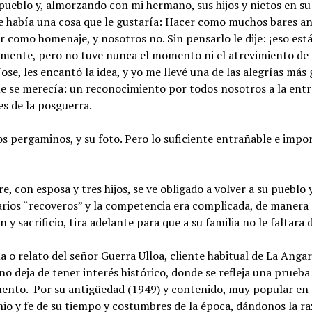
 pueblo y, almorzando con mi hermano, sus hijos y nietos en s
 había una cosa que le gustaría: Hacer como muchos bares ant
 como homenaje, y nosotros no. Sin pensarlo le dije: ¡eso est
i mente, pero no tuve nunca el momento ni el atrevimiento de 
ose, les encantó la idea, y yo me llevé una de las alegrías más 
ue se merecía: un reconocimiento por todos nosotros a la entre
es de la posguerra.
dos pergaminos, y su foto. Pero lo suficiente entrañable e imp
, con esposa y tres hijos, se ve obligado a volver a su pueblo 
varios “recoveros” y la competencia era complicada, de manera
 y sacrificio, tira adelante para que a su familia no le faltara 
a o relato del señor Guerra Ulloa, cliente habitual de La Angar
 no deja de tener interés histórico, donde se refleja una prueb
mento. Por su antigüedad (1949) y contenido, muy popular en 
onio y fe de su tiempo y costumbres de la época, dándonos la 