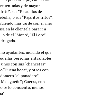
frecuentadas y de mayor
ito”, sus “Picadillos de
lla, o sus “Pajaritos fritos”.
iguiendo más tarde con el vino
a en la clientela para ir a
, o de el “Mono”, “El Loro”
adrugada.
omo ayudantes, incluido el que
aquellas personas entrañables
o, unos con sus “chancetas”
 o “Buena boca”, y otros con
aldomero “el panadero”,
l Malagueño”; Guerra, con
o te lo consiento, menos
ja”.