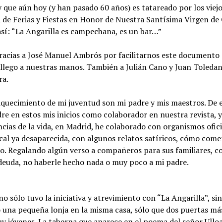
 que aún hoy (y han pasado 60 años) es tatareado por los viejo
de Ferias y Fiestas en Honor de Nuestra Santísima Virgen de C
sí: “La Angarilla es campechana, es un bar…”
gracias a José Manuel Ambrós por facilitarnos este documento
llego a nuestras manos. También a Julián Cano y Juan Toledan
ra.
riquecimiento de mi juventud son mi padre y mis maestros. De 
 en estos mis inicios como colaborador en nuestra revista, y a
ias de la vida, en Madrid, he colaborado con organismos ofici
al ya desaparecida, con algunos relatos satíricos, cómo coment
to. Regalando algún verso a compañeros para sus familiares, c
deuda, no haberle hecho nada o muy poco a mi padre.
sólo tuvo la iniciativa y atrevimiento con “La Angarilla”, si
una pequeña lonja en la misma casa, sólo que dos puertas más
jóvenes. La taberna que aparece en el poema del señor Ulloa