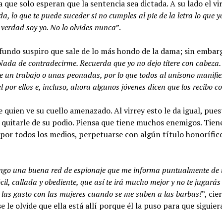
a que solo esperan que la sentencia sea dictada. A su lado el v
da, lo que te puede suceder si no cumples al pie de la letra lo que y
e verdad soy yo. No lo olvides nunca
”.
undo suspiro que sale de lo más hondo de la dama; sin embarg
Nada de contradecirme. Recuerda que yo no dejo títere con cabeza.
 un trabajo o unas peonadas, por lo que todos al unísono manifi
l por ellos e, incluso, ahora algunos jóvenes dicen que los recibo 
e quien ve su cuello amenazado. Al virrey esto le da igual, pu
 quitarle de su podio. Piensa que tiene muchos enemigos. Tien
por todos los medios, perpetuarse con algún título honorífico
tengo una buena red de espionaje que me informa puntualmente de t
 dócil, callada y obediente, que así te irá mucho mejor y no te jugar
las gasto con las mujeres cuando se me suben a las barbas!
”, ci
e le olvide que ella está allí porque él la puso para que siguier