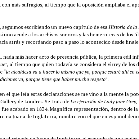
 con más sufragios, al tiempo que la oposición ampliaba el ap
, seguimos escribiendo un nuevo capítulo de esa
Historia de la
 uno acude a los archivos sonoros y las hemerotecas de los úl
cia atrás y recordando paso a paso lo acontecido desde finale
, nada más hacer acto de presencia pública, la primera edil in
que
”, al tiempo que quien todavía se considera el virrey de los
e “
la alcaldesa va a hacer lo mismo que yo, porque estaré ahí en
ndiciones va, porque tiene que haber mucho respeto
”.
n el que leía estas declaraciones se me vino a la mente la p
 Gallery de Londres. Se trata de
La ejecución de Lady Jane Grey
,
e fue acabado en 1834. Magnífica representación, dentro de la
la reina Juana de Inglaterra, nombre con el que en español de
ue el reinado de Juana de Inglaterra, el segundo de una mujer 