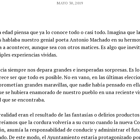
MAYO 30, 2019
 edad piensa que ya lo conoce todo o casi todo. Imagina que la 
nos hablaba nuestro genial poeta Antonio Machado en su her
ía a acontecer, aunque sea con otros matices. Es algo que ine
ples experiencias vividas.
encia siempre nos depara grandes e inesperadas sorpresas. Es l
ce ser que todo es posible. No en vano, en las últimas elecci
 prometían grandes maravillas, que nadie había pensado en ella
e se hubiera enamorado de nuestro pueblo en una reciente visi
l que se encontraba.
realidad eran el resultado de las fantasías o delirios productos
Creíamos que la cordura volvería a su curso cuando la nueva C
ón, asumía la responsabilidad de conducir y administrar el fut
ado. De este modo, el Ayuntamiento estaría protagonizado po