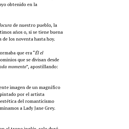
oyo obtenido en la
 locura
de nuestro pueblo, la
timos años o, si se tiene buena
s de los noventa hasta hoy.
formaba que era “
Él el
 dominios que se divisan desde
 cada momento
”, apostillando:
otente imagen de un magnífico
 pintado por el artista
 estética del romanticismo
nominamos a Lady Jane Grey.
en el trono inglés, solo duró