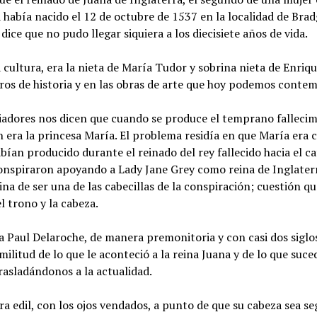
a había nacido el 12 de octubre de 1537 en la localidad de Bradg
dice que no pudo llegar siquiera a los diecisiete años de vida.
 cultura, era la nieta de María Tudor y sobrina nieta de Enriqu
ros de historia y en las obras de arte que hoy podemos contem
oriadores nos dicen que cuando se produce el temprano fallecim
n era la princesa María. El problema residía en que María era c
bían producido durante el reinado del rey fallecido hacia el c
onspiraron apoyando a Lady Jane Grey como reina de Inglaterr
eina de ser una de las cabecillas de la conspiración; cuestión qu
 trono y la cabeza.
ra Paul Delaroche, de manera premonitoria y con casi dos siglo
ilitud de lo que le aconteció a la reina Juana y de lo que suc
trasladándonos a la actualidad.
ra edil, con los ojos vendados, a punto de que su cabeza sea s