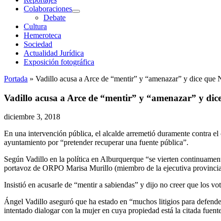
Colaboraciones
abrir
Debate
menú
Cultura
Hemeroteca
Sociedad
Actualidad Jurídica
Exposición fotográfica
Portada
»
Vadillo acusa a Arce de “mentir” y “amenazar” y dice que N
Vadillo acusa a Arce de “mentir” y “amenazar” y dice
diciembre 3, 2018
En una intervención pública, el alcalde arremetió duramente contra el
ayuntamiento por “pretender recuperar una fuente pública”.
Según Vadillo en la política en Alburquerque “se vierten continuamen
portavoz de ORPO Marisa Murillo (miembro de la ejecutiva provincial d
Insistió en acusarle de “mentir a sabiendas” y dijo no creer que los vo
Ángel Vadillo aseguró que ha estado en “muchos litigios para defende
intentado dialogar con la mujer en cuya propiedad está la citada fuente