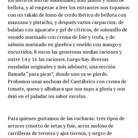
los ibéricos son de Maldonado, solo jamón y lomo de
bellota, y al empezar a leer los entrantes nos topamos
con un takaki de lomo de cerdo ibérico de bellota con
manzana y pistacho, y después varios carpaccios: de
balalao con aguacate y gel de cítricos, de solomillo de
venado marinado con crema de foie y trufa, y de
salmón marinado en ginebra y eneldo con mango y
encurtidos. 8 euros las generosas medias raciones y
entre 14 y 16 las raciones. Luego hay diversas
ensaladas originales y más adelante, una sección
llamada “para picar”, donde uno ya se pierde.
Probamos unas anchoas del Cantábrico con crema de
tomate, queso y albahaca que nos supo a gloria y nos
dejó en el paladar un sabor excelso.
Para quienes gustamos de las cucharas: tres tipos de
arroces (risotto de setas y foie, arroz meloso de
carrilleras de ternera y ajos tiernos, y negro de