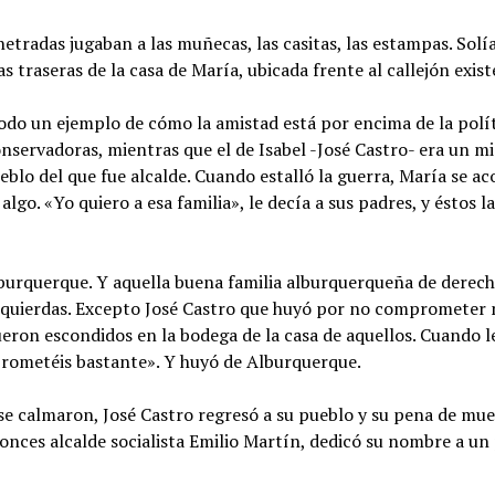
etradas jugaban a las muñecas, las casitas, las estampas. Sol
as traseras de la casa de María, ubicada frente al callejón exis
todo un ejemplo de cómo la amistad está por encima de la polít
onservadoras, mientras que el de Isabel -José Castro- era un 
eblo del que fue alcalde. Cuando estalló la guerra, María se ac
algo. «Yo quiero a esa familia», le decía a sus padres, y éstos 
lburquerque. Y aquella buena familia alburquerqueña de derech
zquierdas. Excepto José Castro que huyó por no comprometer 
fueron escondidos en la bodega de la casa de aquellos. Cuando le
mprometéis bastante». Y huyó de Alburquerque.
 se calmaron, José Castro regresó a su pueblo y su pena de m
tonces alcalde socialista Emilio Martín, dedicó su nombre a u