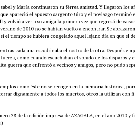
, Isabel y María continuaron su férrea amistad. Y llegaron los 
 que apareció el apuesto sargento Giro y el noviazgo terminó e
l y volvió a ver a su amiga la primera vez que regresó de vacac
 verano de 2010 no se habían vuelto a encontrar. Se abrazaro
 el tiempo se hubiera congelado aquel lejano día en que el de
mientras cada una escudriñaba el rostro de la otra. Después 
fuerza, como cuando escuchaban el sonido de los disparos y el
ita guerra que enfrentó a vecinos y amigos, pero no pudo sepa
jemplos como éste no se recogen en la memoria histórica, po
terrar dignamente a todos los muertos, otros la utilizan con f
mero 28 de la edición impresa de AZAGALA, en el año 2010 y f
a)