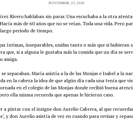
NOVIEMBRE 25, 2018
Pírez Rivero hablaban sin parar. Una escuchaba a la otra aten
 Hacía más de 60 años que no se veían. Toda una vida. Pero pa
 largo periodo de tiempo.
as íntimas, inseparables, unidas tanto o más que si hubieran 
 que, si a alguna le gustaba más la comida que un día se servía
su amiga.
a se separaban. María asistía a la de las Monjas e Isabel a la n
 en la cabeza la idea de que algún día cada una tenía que visit
a jornada en el colegio de las Monjas donde recibió buena atenc
pero ella misma recuerda que apenas le hicieron caso.
r a pintar con el insigne don Aurelio Cabrera, al que recuer
os’, y don Aurelio asistía de vez en cuando para revisar y repas