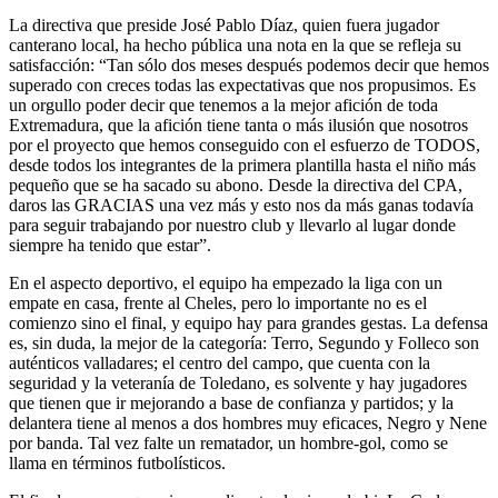
La directiva que preside José Pablo Díaz, quien fuera jugador
canterano local, ha hecho pública una nota en la que se refleja su
satisfacción: “Tan sólo dos meses después podemos decir que hemos
superado con creces todas las expectativas que nos propusimos. Es
un orgullo poder decir que tenemos a la mejor afición de toda
Extremadura, que la afición tiene tanta o más ilusión que nosotros
por el proyecto que hemos conseguido con el esfuerzo de TODOS,
desde todos los integrantes de la primera plantilla hasta el niño más
pequeño que se ha sacado su abono. Desde la directiva del CPA,
daros las GRACIAS una vez más y esto nos da más ganas todavía
para seguir trabajando por nuestro club y llevarlo al lugar donde
siempre ha tenido que estar”.
En el aspecto deportivo, el equipo ha empezado la liga con un
empate en casa, frente al Cheles, pero lo importante no es el
comienzo sino el final, y equipo hay para grandes gestas. La defensa
es, sin duda, la mejor de la categoría: Terro, Segundo y Folleco son
auténticos valladares; el centro del campo, que cuenta con la
seguridad y la veteranía de Toledano, es solvente y hay jugadores
que tienen que ir mejorando a base de confianza y partidos; y la
delantera tiene al menos a dos hombres muy eficaces, Negro y Nene
por banda. Tal vez falte un rematador, un hombre-gol, como se
llama en términos futbolísticos.