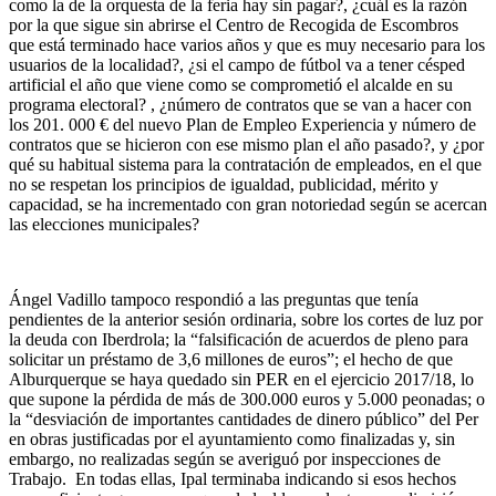
como la de la orquesta de la feria hay sin pagar?, ¿cuál es la razón
por la que sigue sin abrirse el Centro de Recogida de Escombros
que está terminado hace varios años y que es muy necesario para los
usuarios de la localidad?, ¿si el campo de fútbol va a tener césped
artificial el año que viene como se comprometió el alcalde en su
programa electoral? , ¿número de contratos que se van a hacer con
los 201. 000 € del nuevo Plan de Empleo Experiencia y número de
contratos que se hicieron con ese mismo plan el año pasado?, y ¿por
qué su habitual sistema para la contratación de empleados, en el que
no se respetan los principios de igualdad, publicidad, mérito y
capacidad, se ha incrementado con gran notoriedad según se acercan
las elecciones municipales?
Ángel Vadillo tampoco respondió a las preguntas que tenía
pendientes de la anterior sesión ordinaria, sobre los cortes de luz por
la deuda con Iberdrola; la “falsificación de acuerdos de pleno para
solicitar un préstamo de 3,6 millones de euros”; el hecho de que
Alburquerque se haya quedado sin PER en el ejercicio 2017/18, lo
que supone la pérdida de más de 300.000 euros y 5.000 peonadas; o
la “desviación de importantes cantidades de dinero público” del Per
en obras justificadas por el ayuntamiento como finalizadas y, sin
embargo, no realizadas según se averiguó por inspecciones de
Trabajo. En todas ellas, Ipal terminaba indicando si esos hechos