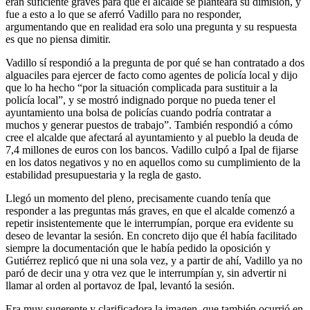
eran suficiente graves para que el alcalde se planteara su dimisión, y
fue a esto a lo que se aferró Vadillo para no responder,
argumentando que en realidad era solo una pregunta y su respuesta
es que no piensa dimitir.
Vadillo sí respondió a la pregunta de por qué se han contratado a dos
alguaciles para ejercer de facto como agentes de policía local y dijo
que lo ha hecho “por la situación complicada para sustituir a la
policía local”, y se mostró indignado porque no pueda tener el
ayuntamiento una bolsa de policías cuando podría contratar a
muchos y generar puestos de trabajo”. También respondió a cómo
cree el alcalde que afectará al ayuntamiento y al pueblo la deuda de
7,4 millones de euros con los bancos. Vadillo culpó a Ipal de fijarse
en los datos negativos y no en aquellos como su cumplimiento de la
estabilidad presupuestaria y la regla de gasto.
Llegó un momento del pleno, precisamente cuando tenía que
responder a las preguntas más graves, en que el alcalde comenzó a
repetir insistentemente que le interrumpían, porque era evidente su
deseo de levantar la sesión. En concreto dijo que él había facilitado
siempre la documentación que le había pedido la oposición y
Gutiérrez replicó que ni una sola vez, y a partir de ahí, Vadillo ya no
paró de decir una y otra vez que le interrumpían y, sin advertir ni
llamar al orden al portavoz de Ipal, levantó la sesión.
Era muy sugerente y clarificadora la imagen, que también ocurrió en