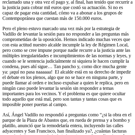
reclamado una y otra vez el pago y, al final, han tenido que recurrir a
la justicia para cobrar mil euros que costó su actuación. Si no es
capaz de pagar esta cantidad, cómo va a abonar a los grupos de
Contempopránea que cuestan más de 150.000 euros.
Pero el pleno estuvo marcado una vez más por la estrategia de
Vadillo de levantar la sesión para no responder a las preguntas más
comprometidas de la oposición. Hemos indicado muchas veces que
con esta actitud nuestro alcalde incumple la ley de Régimen Local,
pero como se cree impune porque nadie recurre a la justicia ante las
múltiples irregularidades e incumplimientos de las normas y leyes, y
cuando se le sentencia judicialmente ni siquiera le hacen cumplir la
condena, pues ahí sigue… Tan pancho y, como dice mucha gente
ya: ¡aquí no pasa naaaaaa! El alcalde está en su derecho de impedir
el debate en los plenos, algo que no se hace en ninguna parte, y
puede llamar al orden e incluso expulsar a quien le replica, pero en
ningún caso puede levantar la sesión sin responder a temas
importantes para los vecinos. Y el problema es que quiere ocultar
todo aquello que está mal, pero son tantas y tantas cosas que es
imposible poner puertas al campo.
Así, Ángel Vadillo no respondió a preguntas como “¿si la obra en el
parque de la Plaza de Abastos que, en rueda de prensa y a bombo y
platillo, anunció que la remodelaría entera, incluyendo las calles
adyacentes y San Francisco, han finalizado ya?, ¿cuántas facturas